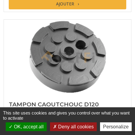
AJOUTER
TAMPON CAOUTCHOUC D120
This site uses cookies and gives you control over what you want
RÉF. DEFFI : TPN1060
to activate
RÉFÉRENCE ORIGINE : TPN1060
OK, accept all
Deny all cookies
Personalize