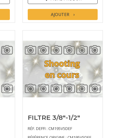
AJOUTER
FILTRE 3/8"-1/2"
RÉF. DEFFI : CM195V5DEF
RÉFÉRENCE ORIGINE : CM195V5DEF