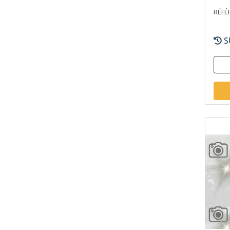
RÉFÉ
S