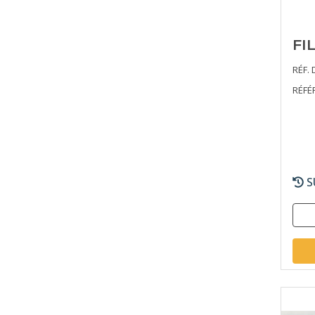
FI
RÉF. 
RÉFÉ
S