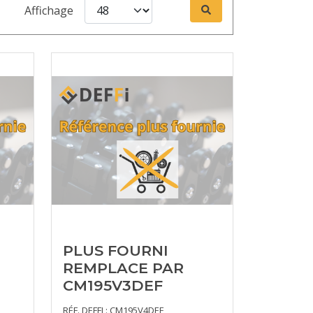
Affichage
PLUS FOURNI
REMPLACE PAR
CM195V3DEF
RÉF. DEFFI : CM195V4DEF