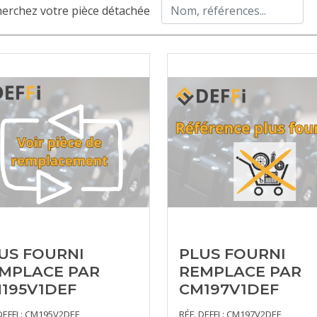
erchez votre pièce détachée
US FOURNI
PLUS FOURNI
MPLACE PAR
REMPLACE PAR
195V1DEF
CM197V1DEF
DEFFI : CM195V2DEF
RÉF. DEFFI : CM197V2DEF