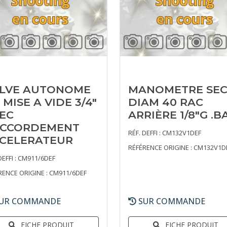
LVE AUTONOME
MANOMETRE SE
 MISE A VIDE 3/4"
DIAM 40 RAC
EC
ARRIÈRE 1/8"G .B
CCORDEMENT
RÉF. DEFFI : CM132V1DEF
CELERATEUR
RÉFÉRENCE ORIGINE : CM132V1D
DEFFI : CM911/6DEF
RENCE ORIGINE : CM911/6DEF
UR COMMANDE
SUR COMMANDE
FICHE PRODUIT
FICHE PRODUIT