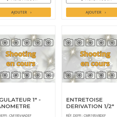
AJOUTER
AJOUTER
GULATEUR 1" -
ENTRETOISE
ANOMETRE
DERIVATION 1/2"
DEFFI : CM195V4ADEF
RÉF. DEFFI : CMR195V8DEF