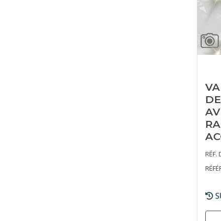
VA
DE
AV
RA
AC
RÉF. 
RÉFÉ
S