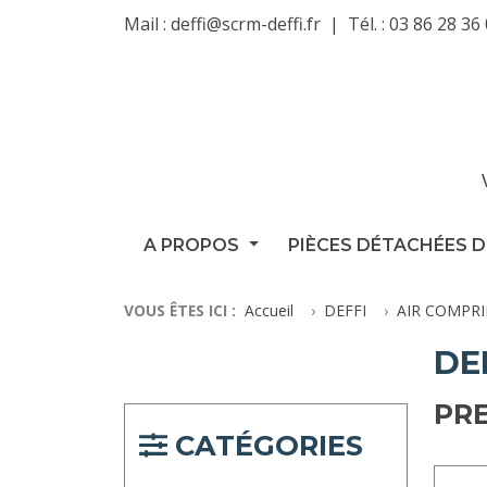
Mail :
deffi@scrm-deffi.fr
Tél. :
03 86 28 36
A PROPOS
PIÈCES DÉTACHÉES D
VOUS ÊTES ICI :
Accueil
DEFFI
AIR COMPR
DE
PR
CATÉGORIES