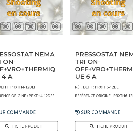
ESSOSTAT NEMA
PRESSOSTAT NE
I ON-
TRI ON-
F+VRO+THERMIQ
OFF+VRO+THERM
 4 A
UE 6 A
DEFFI : PRXTH4-12DEF
RÉF. DEFFI : PRXTH6-12DEF
RENCE ORIGINE : PRXTH4-12DEF
RÉFÉRENCE ORIGINE : PRXTH6-12
UR COMMANDE
SUR COMMANDE
FICHE PRODUIT
FICHE PRODUIT