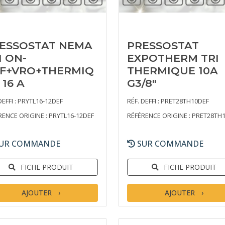
ESSOSTAT NEMA
PRESSOSTAT
I ON-
EXPOTHERM TRI
F+VRO+THERMIQ
THERMIQUE 10A
 16 A
G3/8"
DEFFI : PRYTL16-12DEF
RÉF. DEFFI : PRET28TH10DEF
RENCE ORIGINE : PRYTL16-12DEF
RÉFÉRENCE ORIGINE : PRET28TH
UR COMMANDE
SUR COMMANDE
FICHE PRODUIT
FICHE PRODUIT
AJOUTER
AJOUTER