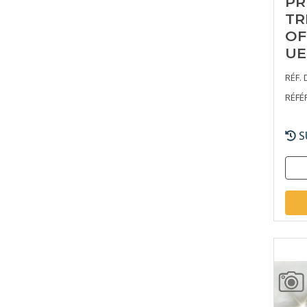
PR
TR
OF
UE
RÉF. 
RÉFÉ
S