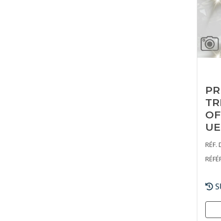
PR
TR
OF
UE
RÉF. 
RÉFÉ
S