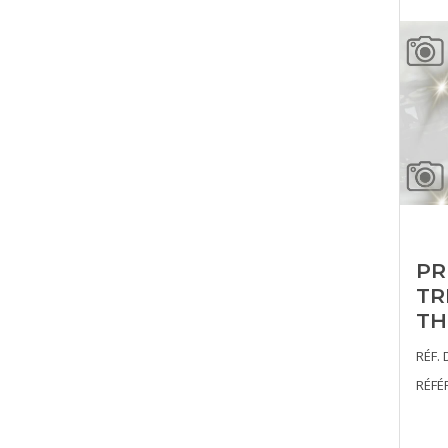
PR
TR
TH
RÉF. 
RÉFÉ