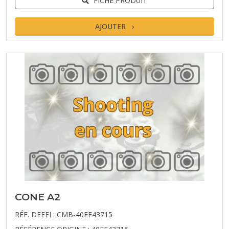
FICHE PRODUIT
AJOUTER
CONE A2
RÉF. DEFFI : CMB-40FF43715