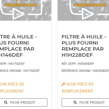
LTRE À HUILE -
FILTRE À HUILE -
US FOURNI
PLUS FOURNI
MPLACE PAR
REMPLACE PAR
H146DEF
H1H228DEF
DEFFI : H01702DEF
RÉF. DEFFI : H05004DEF
RENCE ORIGINE : H01702DEF
RÉFÉRENCE ORIGINE : H05004DEF
OIR PIÈCE DE
VOIR PIÈCE DE
MPLACEMENT
REMPLACEMENT
FICHE PRODUIT
FICHE PRODUIT