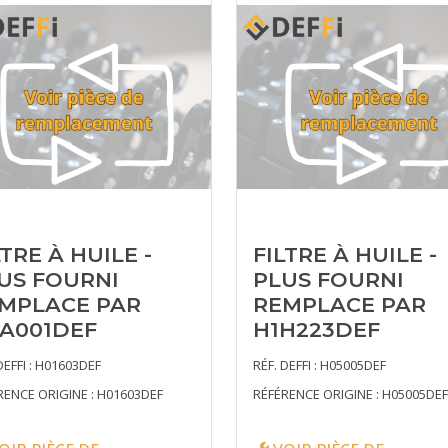
LTRE À HUILE -
FILTRE À HUILE -
US FOURNI
PLUS FOURNI
MPLACE PAR
REMPLACE PAR
A001DEF
H1H223DEF
DEFFI : H01603DEF
RÉF. DEFFI : H05005DEF
RENCE ORIGINE : H01603DEF
RÉFÉRENCE ORIGINE : H05005DEF