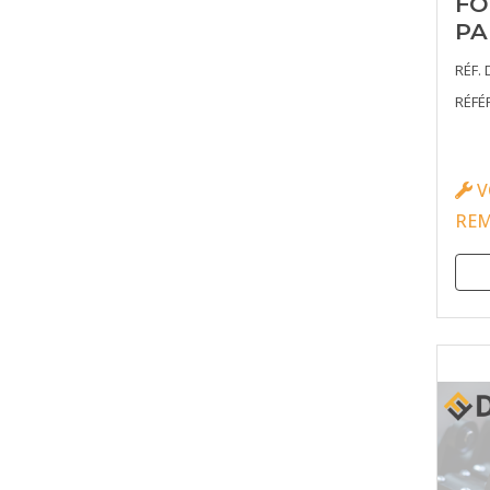
FO
PA
RÉF. 
RÉFÉ
V
RE