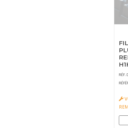
FI
PL
RE
H1
RÉF. 
RÉFÉ
V
RE