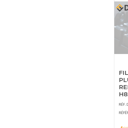
FI
PL
RE
H8
RÉF. 
RÉFÉ