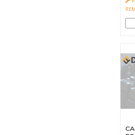
V
RE
CA