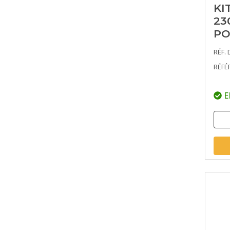
KI
23
PO
RÉF. 
RÉFÉ
E