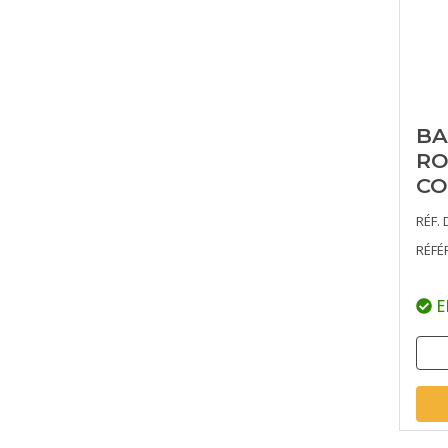
BA
RO
CO
RÉF. 
RÉFÉ
E