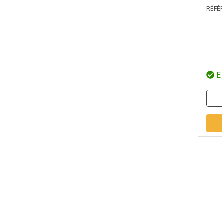
RÉFÉ
E