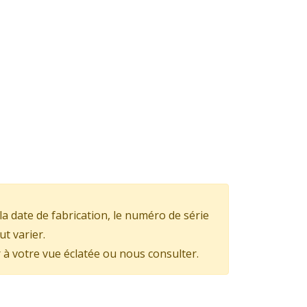
la date de fabrication, le numéro de série
ut varier.
 à votre vue éclatée ou nous consulter.